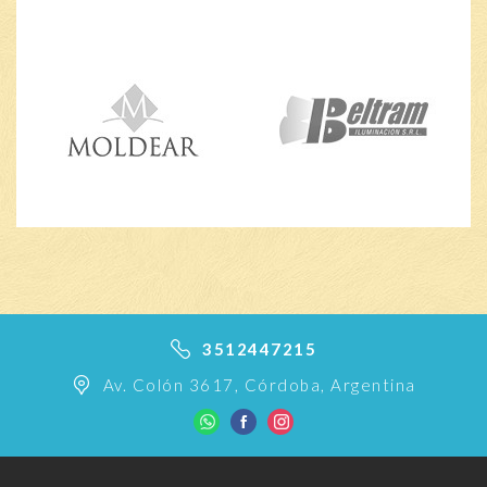
3512447215
Av. Colón 3617, Córdoba, Argentina