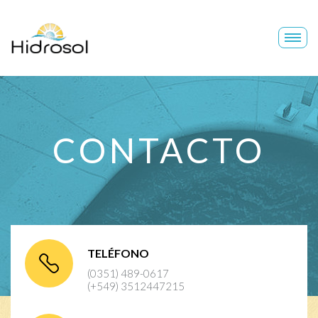
Hidrosol
CONTACTO
TELÉFONO
(0351) 489-0617
(+549) 3512447215