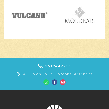
3512447215
Av. Colón 3617, Córdoba, Argentina