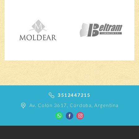
3512447215
Av. Colón 3617, Córdoba, Argentina